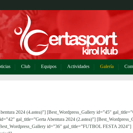
ticias
Club
Equipos
Actividades
Galería
Cont
bentura 2024 (4.astea)”] [Best_Wordpress_Gallery id=”45″ gal_title=”
id=”42″ gal_title=”Gerta Abentura 2024 (2.astea)”] [Best_Wordpress_
”] [Best_Wordpress_Gallery id=”36″ gal_title=”FUTBOL FESTA 2024″]