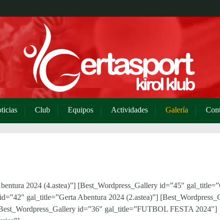
ticias
Club
Equipos
Actividades
Galería
Cont
bentura 2024 (4.astea)”] [Best_Wordpress_Gallery id=”45″ gal_title=”
id=”42″ gal_title=”Gerta Abentura 2024 (2.astea)”] [Best_Wordpress_
”] [Best_Wordpress_Gallery id=”36″ gal_title=”FUTBOL FESTA 2024″]