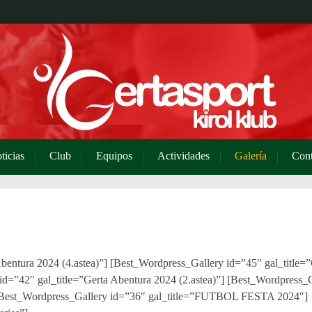
ticias
Club
Equipos
Actividades
Galería
Cont
bentura 2024 (4.astea)”] [Best_Wordpress_Gallery id=”45″ gal_title=”
id=”42″ gal_title=”Gerta Abentura 2024 (2.astea)”] [Best_Wordpress_
”] [Best_Wordpress_Gallery id=”36″ gal_title=”FUTBOL FESTA 2024″]