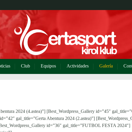
ticias
Club
Equipos
Actividades
Galería
Cont
bentura 2024 (4.astea)”] [Best_Wordpress_Gallery id=”45″ gal_title=”
id=”42″ gal_title=”Gerta Abentura 2024 (2.astea)”] [Best_Wordpress_
”] [Best_Wordpress_Gallery id=”36″ gal_title=”FUTBOL FESTA 2024″]