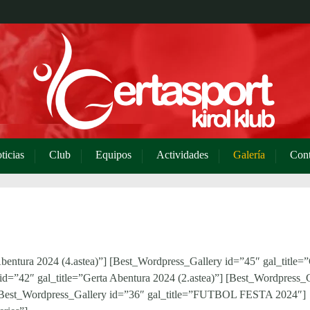
ticias
Club
Equipos
Actividades
Galería
Cont
bentura 2024 (4.astea)”] [Best_Wordpress_Gallery id=”45″ gal_title=”
id=”42″ gal_title=”Gerta Abentura 2024 (2.astea)”] [Best_Wordpress_
”] [Best_Wordpress_Gallery id=”36″ gal_title=”FUTBOL FESTA 2024″]